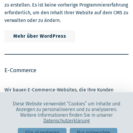
zu erstellen. Es ist keine vorherige Programmiererfahrung
erforderlich, um den Inhalt Ihrer
Website
auf dem CMS zu
verwalten oder zu ändern.
Mehr über WordPress
E-Commerce
Wir bauen E-Commerce-Websites, die Ihre Kunden
ansprechen. Dabei legen wir Wert darauf, dass das
Diese Website verwendet “Cookies” um Inhalte und
Einkaufserlebnis nicht nur gut aussieht, sondern auch
Anzeigen zu personalisieren und zu analysieren.
einfach zu bedienen ist. Wir achten darauf, dass Ihre
Weitere Informationen finden Sie in unserer
Kunden schnell finden, was sie suchen, und am Ende
Datenschutzerklärung
zufrieden sind. Unser Ziel ist es, eine Website zu
Alle akzeptieren
Nur notwendige