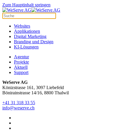
Cookie-Einstellungen
Zum Hauptinhalt springen
Websites
Applikationen
Digital Marketing
Branding und Design
KI-Lösungen
Agentur
Projekte
Aktuell
Support
WeServe AG
Könizstrasse 161, 3097 Liebefeld
Bönirainstrasse 14/16, 8800 Thalwil
+41 31 318 33 55
info@weserve.ch